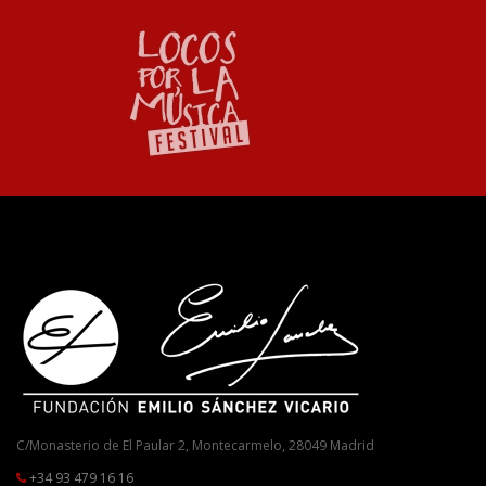
C/Monasterio de El Paular 2, Montecarmelo, 28049 Madrid
+34 93 479 16 16