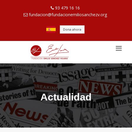
93 479 16 16
fundacion@fundacionemiliosanchezv.org
Dona ahora
Actualidad