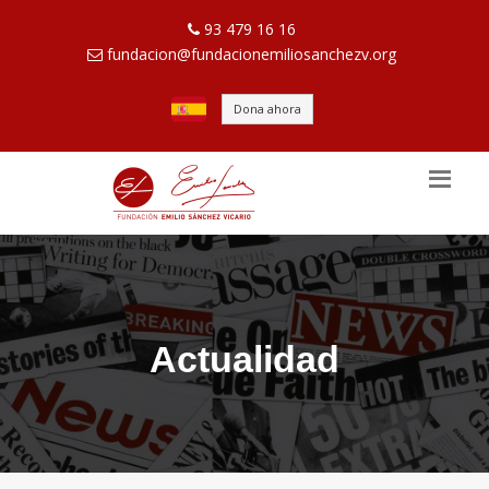
93 479 16 16
fundacion@fundacionemiliosanchezv.org
Dona ahora
Actualidad