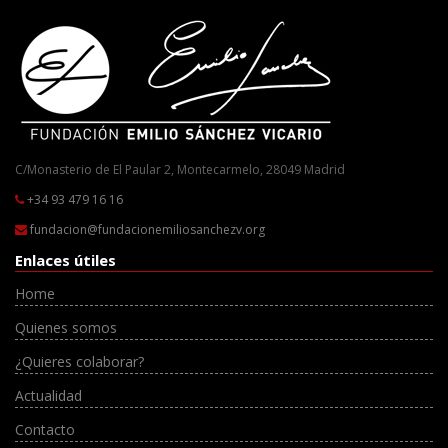
C/Monasterio de El Paular 2, Montecarmelo, 28049 Madrid
+34 93 479 16 16
fundacion@fundacionemiliosanchezv.org
Enlaces útiles
Home
Quienes somos
¿Quieres colaborar?
Actualidad
Contacto