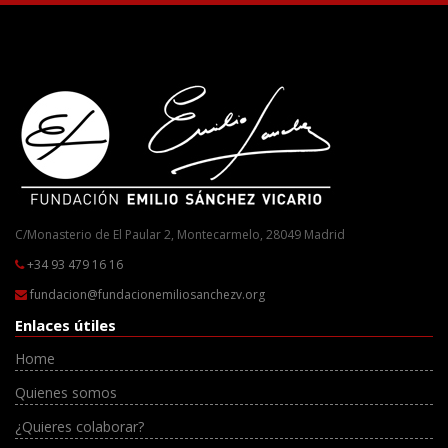
C/Monasterio de El Paular 2, Montecarmelo, 28049 Madrid
+34 93 479 16 16
fundacion@fundacionemiliosanchezv.org
Enlaces útiles
Home
Quienes somos
¿Quieres colaborar?