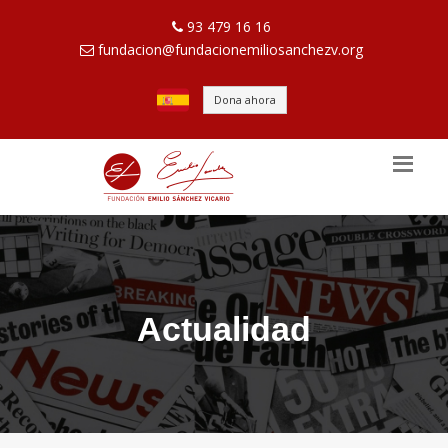
93 479 16 16
fundacion@fundacionemiliosanchezv.org
Dona ahora
Actualidad